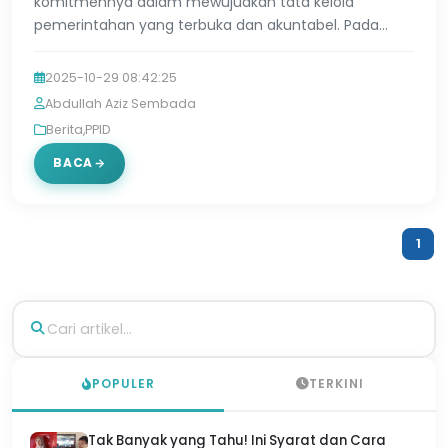
komitmennya dalam mewujudkan tata kelola
pemerintahan yang terbuka dan akuntabel. Pada
Selasa, 28 Oktober 2025, Dinas Kependudukan dan
Pencatatan Sipil (Dinpe…
2025-10-29 08:42:25
Abdullah Aziz Sembada
Berita
,
PPID
BACA
1
POPULER
TERKINI
Tak Banyak yang Tahu! Ini Syarat dan Cara