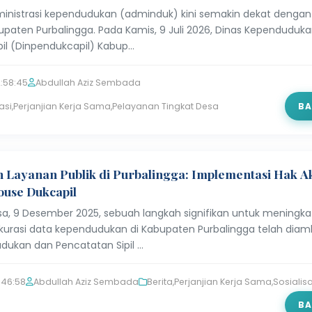
inistrasi kependudukan (adminduk) kini semakin dekat denga
bupaten Purbalingga. Pada Kamis, 9 Juli 2026, Dinas Kependuduk
pil (Dinpendukcapil) Kabup…
:58:45
Abdullah Aziz Sembada
asi
,
Perjanjian Kerja Sama
,
Pelayanan Tingkat Desa
BA
 Layanan Publik di Purbalingga: Implementasi Hak A
use Dukcapil
asa, 9 Desember 2025, sebuah langkah signifikan untuk meningk
akurasi data kependudukan di Kabupaten Purbalingga telah diamb
dukan dan Pencatatan Sipil …
:46:58
Abdullah Aziz Sembada
Berita
,
Perjanjian Kerja Sama
,
Sosialis
BA