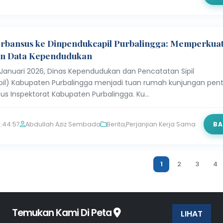
rbansus ke Dinpendukcapil Purbalingga: Memperkua
n Data Kependudukan
 Januari 2026, Dinas Kependudukan dan Pencatatan Sipil
il) Kabupaten Purbalingga menjadi tuan rumah kunjungan pent
sus Inspektorat Kabupaten Purbalingga. Ku…
:44:57
Abdullah Aziz Sembada
Berita
,
Perjanjian Kerja Sama
BA
1
2
3
4
Temukan Kami Di Peta
LIHAT