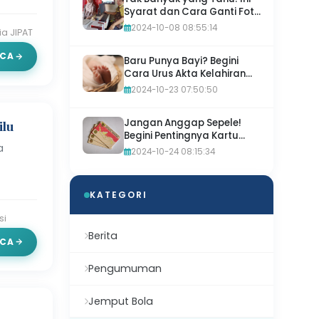
Syarat dan Cara Ganti Foto
di KTP-el dengan Mudah,
2024-10-08 08:55:14
ia JIPAT
Cek Sekarang!
CA
Baru Punya Bayi? Begini
Cara Urus Akta Kelahiran
dan KK Tanpa Ribet!
2024-10-23 07:50:50
Jangan Anggap Sepele!
ilu
Begini Pentingnya Kartu
a
Identitas Anak (KIA)
2024-10-24 08:15:34
KATEGORI
si
Berita
CA
Pengumuman
Jemput Bola