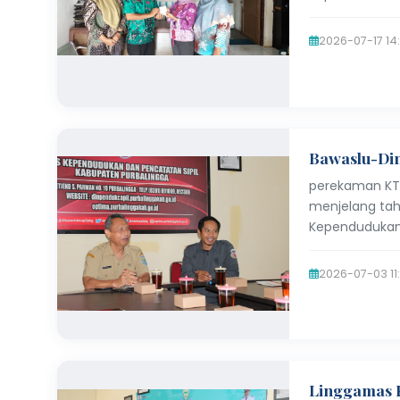
2026-07-17 14
Bawaslu-Din
perekaman KTP
menjelang taha
Kependudukan 
2026-07-03 11
Linggamas P