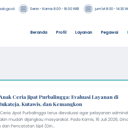
ab.go.id
Senin - Kamis 8:00 - 16:00 WIB
jum'at 8:00 - 14:30 W
Beranda
Profil
Layanan
Pegawai
Anak Ceria Jipat Purbalingga: Evaluasi Layanan di
Bukateja, Kutawis, dan Kemangkon
Ceria Jipat Purbalingga terus dievaluasi agar pelayanan admind
akin mudah dijangkau masyarakat. Pada Kamis, 16 Juli 2026, Din
dan Pencatatan Sipil (Din…