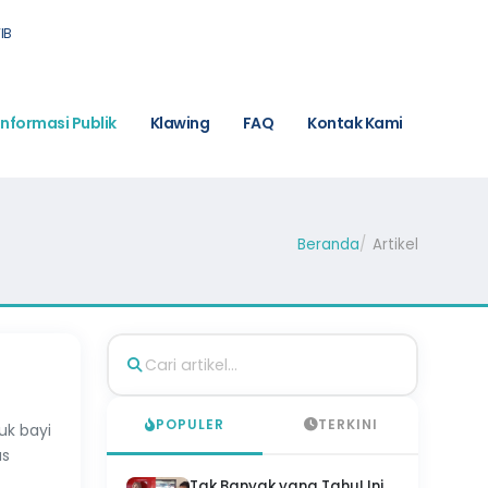
IB
Informasi Publik
Klawing
FAQ
Kontak Kami
Beranda
Artikel
POPULER
TERKINI
uk bayi
as
Tak Banyak yang Tahu! Ini