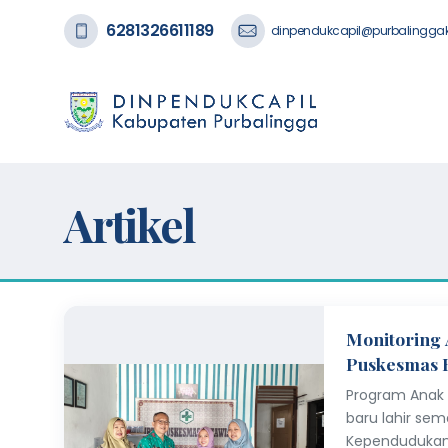
6281326611189
dinpendukcapil@purbalinggak
Artikel
Monitoring 
Puskesmas 
Program Anak 
baru lahir sem
Kependudukan 