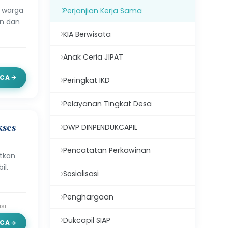
n warga
Perjanjian Kerja Sama
an dan
KIA Berwisata
Anak Ceria JIPAT
CA
Peringkat IKD
Pelayanan Tingkat Desa
kses
DWP DINPENDUKCAPIL
Pencatatan Perkawinan
atkan
il.
Sosialisasi
Penghargaan
asi
Dukcapil SIAP
CA