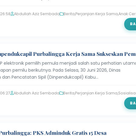
:26:58
Abdullah Aziz Sembada
Berita
,
Perjanjian Kerja Sama
,
Anak Cer
BA
pendukcapil Purbalingga Kerja Sama Sukseskan Pem
 elektronik pemilih pemula menjadi salah satu perhatian utam
pan pemilu berikutnya. Pada Selasa, 30 Juni 2026, Dinas
dan Pencatatan Sipil (Dinpendukcapil) Kabu…
:06:27
Abdullah Aziz Sembada
Berita
,
Perjanjian Kerja Sama
,
Sosialisa
BA
urbalingga: PKS Adminduk Gratis 15 Desa