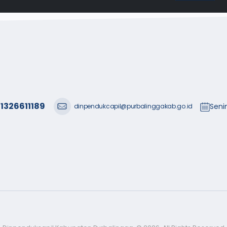
1326611189
Seni
dinpendukcapil@purbalinggakab.go.id