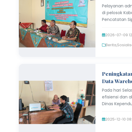
Pelayanan adm
di pelosok Ka
Pencatatan Si
2026-07-09 12
Berita
,
Sosialis
Peningkatan
Data Wareho
Pada hari Sel
efisiensi dan 
Dinas Kependu
2025-12-10 08