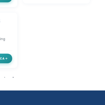
t
ing
CA
›
»