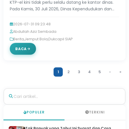
KTP-el kini tidak perlu selalu datang ke kantor dinas.
Pada Kamis, 30 Juli 2026, Dinas Kependudukan dan
Pencatatan Sipil (Dinpendukcapil) Kabupaten
Purbaling…
2026-07-31 09:23:48
Abdullah Aziz Sembada
Berita
,
Jemput Bola
,
Dukcapil SIAP
BACA
1
2
3
4
5
›
»
POPULER
TERKINI
Tak Banyak yang Tahu! Ini Syarat dan Cara