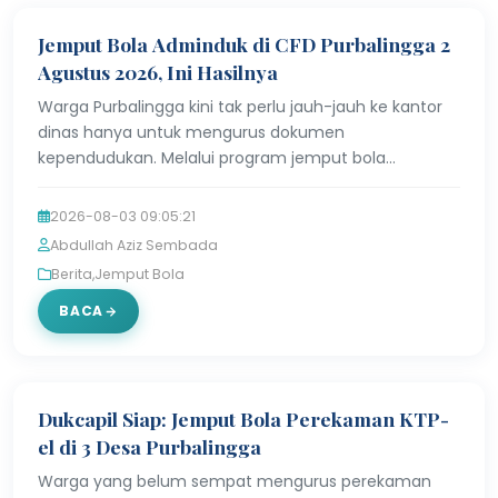
Jemput Bola Adminduk di CFD Purbalingga 2
Agustus 2026, Ini Hasilnya
Warga Purbalingga kini tak perlu jauh-jauh ke kantor
dinas hanya untuk mengurus dokumen
kependudukan. Melalui program jemput bola
adminduk Purbalingga, Dinas Kependudukan dan
Pencatatan Sipil (Dinpend…
2026-08-03 09:05:21
Abdullah Aziz Sembada
Berita
,
Jemput Bola
BACA
Dukcapil Siap: Jemput Bola Perekaman KTP-
el di 3 Desa Purbalingga
Warga yang belum sempat mengurus perekaman