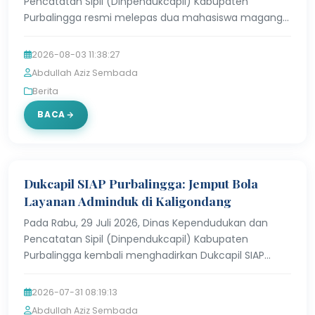
Pencatatan Sipil (Dinpendukcapil) Kabupaten
Purbalingga resmi melepas dua mahasiswa magang:
Aliah Mabruroh dari Program Studi Matematika
Universitas Di…
2026-08-03 11:38:27
Abdullah Aziz Sembada
Berita
BACA
Dukcapil SIAP Purbalingga: Jemput Bola
Layanan Adminduk di Kaligondang
Pada Rabu, 29 Juli 2026, Dinas Kependudukan dan
Pencatatan Sipil (Dinpendukcapil) Kabupaten
Purbalingga kembali menghadirkan Dukcapil SIAP
Purbalingga ke tengah masyarakat, kali ini menyasar
Desa Pena…
2026-07-31 08:19:13
Abdullah Aziz Sembada