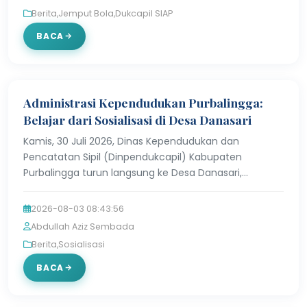
Berita
,
Jemput Bola
,
Dukcapil SIAP
BACA
Administrasi Kependudukan Purbalingga:
Belajar dari Sosialisasi di Desa Danasari
Kamis, 30 Juli 2026, Dinas Kependudukan dan
Pencatatan Sipil (Dinpendukcapil) Kabupaten
Purbalingga turun langsung ke Desa Danasari,
Kecamatan Karangjambu. Kegiatan ini menjadi
bagian dari rangkaian T…
2026-08-03 08:43:56
Abdullah Aziz Sembada
Berita
,
Sosialisasi
BACA