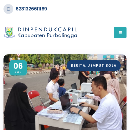
6281326611189
06
BERITA
,
JEMPUT BOLA
JUL