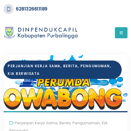
6281326611189
20
PERJANJIAN KERJA SAMA
,
BERITA
,
PENGUMUMAN
,
AUG
KIA BERWISATA
Perjanjian Kerja Sama
,
Berita
,
Pengumuman
,
KIA
Berwisata