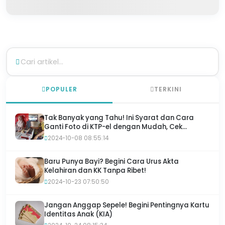
POPULER
TERKINI
Tak Banyak yang Tahu! Ini Syarat dan Cara
Ganti Foto di KTP-el dengan Mudah, Cek
Sekarang!
2024-10-08 08:55:14
Baru Punya Bayi? Begini Cara Urus Akta
Kelahiran dan KK Tanpa Ribet!
2024-10-23 07:50:50
Jangan Anggap Sepele! Begini Pentingnya Kartu
Identitas Anak (KIA)